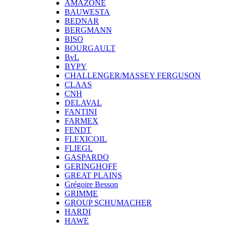
AMAZONE
BAUWESTA
BEDNAR
BERGMANN
BISO
BOURGAULT
BvL
BYPY
CHALLENGER/MASSEY FERGUSON
CLAAS
CNH
DELAVAL
FANTINI
FARMEX
FENDT
FLEXICOIL
FLIEGL
GASPARDO
GERINGHOFF
GREAT PLAINS
Grégoire Besson
GRIMME
GROUP SCHUMACHER
HARDI
HAWE