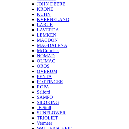
JOHN DEERE
KRONE
KUHN
KVERNELAND
LARUE
LAVERDA
LEMKEN
MACDON
MAGDALENA
McCormick
NOMAD
OLIMAC
OROS
OVERUM
PENTA
POTTINGER
ROPA
Salford
SAMPO
SILOKING
JF-Stoll
SUNFLOWER
TRIOLIET
Vermeer
WALTERSCHEID