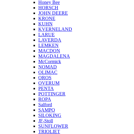
Honey Bee
HORSCH
JOHN DEERE
KRONE
KUHN
KVERNELAND
LARUE
LAVERDA
LEMKEN
MACDON
MAGDALENA
McCormick
NOMAD
OLIMAC
OROS
OVERUM
PENTA
POTTINGER
ROPA
Salford
SAMPO
SILOKING
JF-Stoll
SUNFLOWER
TRIOLIET