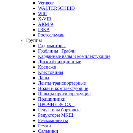
Vermeer
WALTERSCHEID
WIC
X-VIB
АКМ-9
РЗКВ
Ростсельмаш
Группы
Гидромоторы
Граблины | Грабли
Карданные валы и комплектующие
Диски фрикционные
Крепежи
Крестовины
Лапы
Ленты транспортерные
Ножи и комплектующие
Пальцы противорежущие
Подшипники
ПРОЧИЕ ЗЧ СХТ
Редукторы бортовые
Редукторы МКШ
Ремкомплекты
Ремни
Сальники