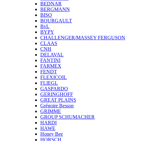
BEDNAR
BERGMANN
BISO
BOURGAULT
BvL
BYPY
CHALLENGER/MASSEY FERGUSON
CLAAS
CNH
DELAVAL
FANTINI
FARMEX
FENDT
FLEXICOIL
FLIEGL
GASPARDO
GERINGHOFF
GREAT PLAINS
Grégoire Besson
GRIMME
GROUP SCHUMACHER
HARDI
HAWE
Honey Bee
HORSCH