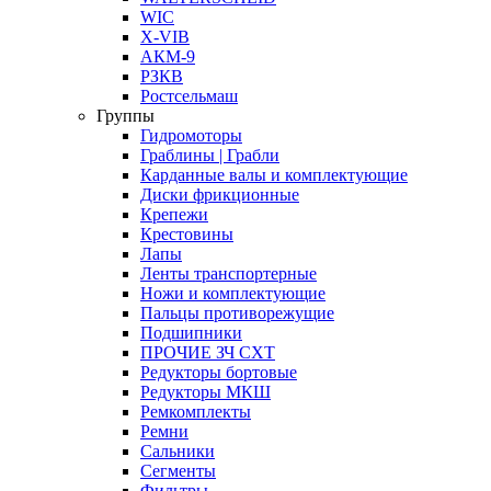
WIC
X-VIB
АКМ-9
РЗКВ
Ростсельмаш
Группы
Гидромоторы
Граблины | Грабли
Карданные валы и комплектующие
Диски фрикционные
Крепежи
Крестовины
Лапы
Ленты транспортерные
Ножи и комплектующие
Пальцы противорежущие
Подшипники
ПРОЧИЕ ЗЧ СХТ
Редукторы бортовые
Редукторы МКШ
Ремкомплекты
Ремни
Сальники
Сегменты
Фильтры