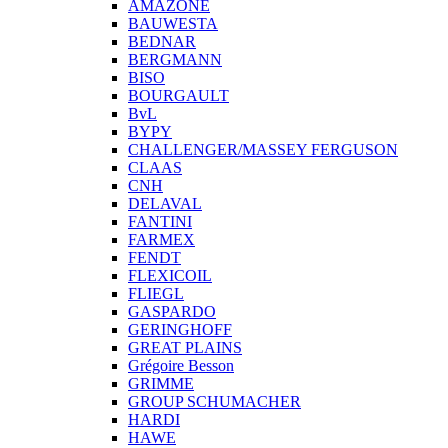
AMAZONE
BAUWESTA
BEDNAR
BERGMANN
BISO
BOURGAULT
BvL
BYPY
CHALLENGER/MASSEY FERGUSON
CLAAS
CNH
DELAVAL
FANTINI
FARMEX
FENDT
FLEXICOIL
FLIEGL
GASPARDO
GERINGHOFF
GREAT PLAINS
Grégoire Besson
GRIMME
GROUP SCHUMACHER
HARDI
HAWE