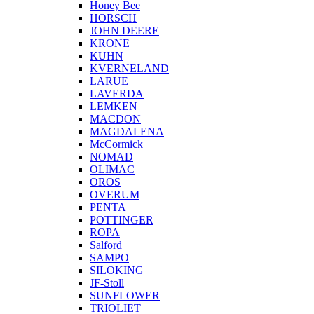
Honey Bee
HORSCH
JOHN DEERE
KRONE
KUHN
KVERNELAND
LARUE
LAVERDA
LEMKEN
MACDON
MAGDALENA
McCormick
NOMAD
OLIMAC
OROS
OVERUM
PENTA
POTTINGER
ROPA
Salford
SAMPO
SILOKING
JF-Stoll
SUNFLOWER
TRIOLIET