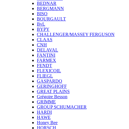
BEDNAR
BERGMANN
BISO
BOURGAULT
BvL
BYPY
CHALLENGER/MASSEY FERGUSON
CLAAS
CNH
DELAVAL
FANTINI
FARMEX
FENDT
FLEXICOIL
FLIEGL
GASPARDO
GERINGHOFF
GREAT PLAINS
Grégoire Besson
GRIMME
GROUP SCHUMACHER
HARDI
HAWE
Honey Bee
HORSCH