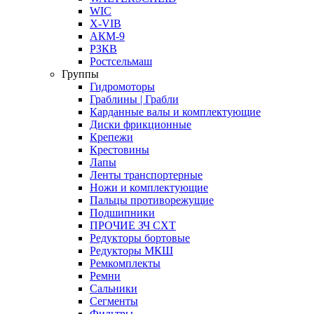
WIC
X-VIB
АКМ-9
РЗКВ
Ростсельмаш
Группы
Гидромоторы
Граблины | Грабли
Карданные валы и комплектующие
Диски фрикционные
Крепежи
Крестовины
Лапы
Ленты транспортерные
Ножи и комплектующие
Пальцы противорежущие
Подшипники
ПРОЧИЕ ЗЧ СХТ
Редукторы бортовые
Редукторы МКШ
Ремкомплекты
Ремни
Сальники
Сегменты
Фильтры