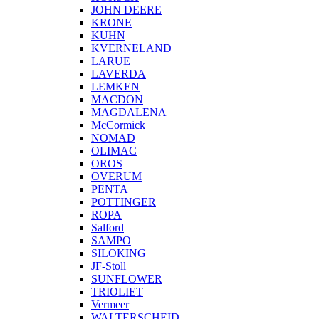
JOHN DEERE
KRONE
KUHN
KVERNELAND
LARUE
LAVERDA
LEMKEN
MACDON
MAGDALENA
McCormick
NOMAD
OLIMAC
OROS
OVERUM
PENTA
POTTINGER
ROPA
Salford
SAMPO
SILOKING
JF-Stoll
SUNFLOWER
TRIOLIET
Vermeer
WALTERSCHEID