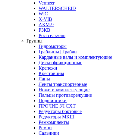
Vermeer
WALTERSCHEID
WIC
X-VIB
АКМ-9
РЗКВ
Ростсельмаш
Группы
Гидромоторы
Граблины | Грабли
Карданные валы и комплектующие
Диски фрикционные
Крепежи
Крестовины
Лапы
Ленты транспортерные
Ножи и комплектующие
Пальцы противорежущие
Подшипники
ПРОЧИЕ ЗЧ СХТ
Редукторы бортовые
Редукторы МКШ
Ремкомплекты
Ремни
Сальники