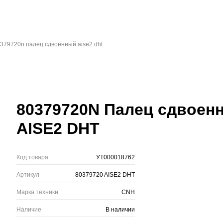
379720n палец сдвоенный aise2 dht
80379720N Палец сдвоен
AISE2 DHT
Код товара
УТ000018762
Артикул
80379720 AISE2 DHT
Марка техники
CNH
Наличие
В наличии