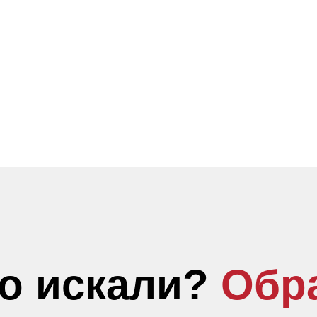
то искали?
Обр