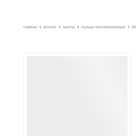
главная
каталог
группы
пальцы противорежущие
80