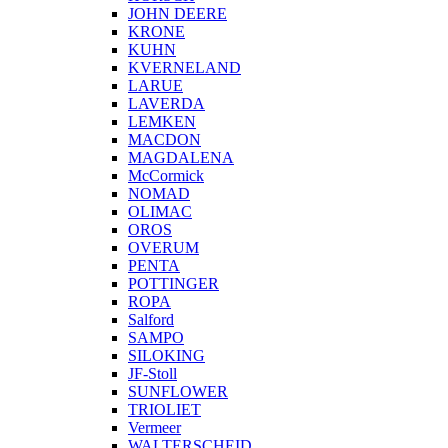
JOHN DEERE
KRONE
KUHN
KVERNELAND
LARUE
LAVERDA
LEMKEN
MACDON
MAGDALENA
McCormick
NOMAD
OLIMAC
OROS
OVERUM
PENTA
POTTINGER
ROPA
Salford
SAMPO
SILOKING
JF-Stoll
SUNFLOWER
TRIOLIET
Vermeer
WALTERSCHEID