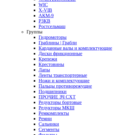
WIC
X-VIB
АКМ-9
РЗКВ
Ростсельмаш
Группы
Гидромоторы
Граблины | Грабли
Карданные валы и комплектующие
Диски фрикционные
Крепежи
Крестовины
Лапы
Ленты транспортерные
Ножи и комплектующие
Пальцы противорежущие
Подшипники
ПРОЧИЕ ЗЧ СХТ
Редукторы бортовые
Редукторы МКШ
Ремкомплекты
Ремни
Сальники
Сегменты
Фильтры