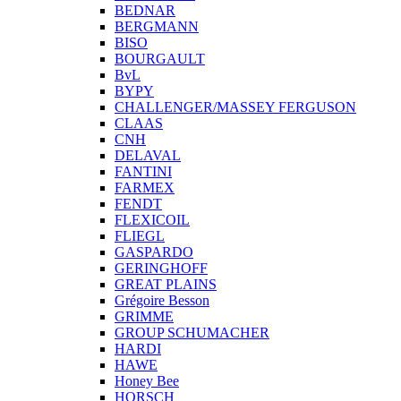
BEDNAR
BERGMANN
BISO
BOURGAULT
BvL
BYPY
CHALLENGER/MASSEY FERGUSON
CLAAS
CNH
DELAVAL
FANTINI
FARMEX
FENDT
FLEXICOIL
FLIEGL
GASPARDO
GERINGHOFF
GREAT PLAINS
Grégoire Besson
GRIMME
GROUP SCHUMACHER
HARDI
HAWE
Honey Bee
HORSCH