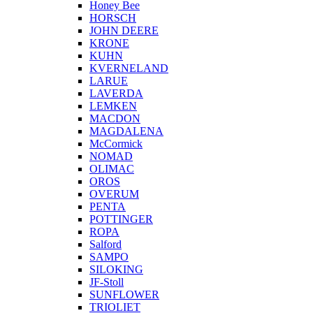
Honey Bee
HORSCH
JOHN DEERE
KRONE
KUHN
KVERNELAND
LARUE
LAVERDA
LEMKEN
MACDON
MAGDALENA
McCormick
NOMAD
OLIMAC
OROS
OVERUM
PENTA
POTTINGER
ROPA
Salford
SAMPO
SILOKING
JF-Stoll
SUNFLOWER
TRIOLIET