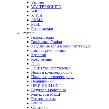
Vermeer
WALTERSCHEID
WIC
X-VIB
АКМ-9
РЗКВ
Ростсельмаш
Группы
Гидромоторы
Граблины | Грабли
Карданные валы и комплектующие
Диски фрикционные
Крепежи
Крестовины
Лапы
Ленты транспортерные
Ножи и комплектующие
Пальцы противорежущие
Подшипники
ПРОЧИЕ ЗЧ СХТ
Редукторы бортовые
Редукторы МКШ
Ремкомплекты
Ремни
Сальники