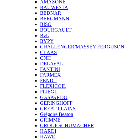
AMAZONE
BAUWESTA
BEDNAR
BERGMANN
BISO
BOURGAULT
BvL
BYPY
CHALLENGER/MASSEY FERGUSON
CLAAS
CNH
DELAVAL
FANTINI
FARMEX
FENDT
FLEXICOIL
FLIEGL
GASPARDO
GERINGHOFF
GREAT PLAINS
Grégoire Besson
GRIMME
GROUP SCHUMACHER
HARDI
HAWE