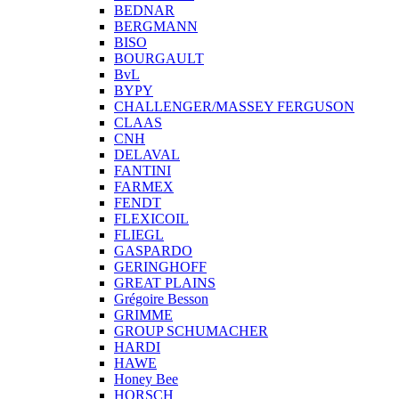
BEDNAR
BERGMANN
BISO
BOURGAULT
BvL
BYPY
CHALLENGER/MASSEY FERGUSON
CLAAS
CNH
DELAVAL
FANTINI
FARMEX
FENDT
FLEXICOIL
FLIEGL
GASPARDO
GERINGHOFF
GREAT PLAINS
Grégoire Besson
GRIMME
GROUP SCHUMACHER
HARDI
HAWE
Honey Bee
HORSCH