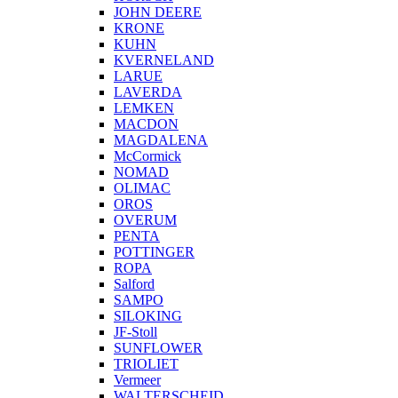
JOHN DEERE
KRONE
KUHN
KVERNELAND
LARUE
LAVERDA
LEMKEN
MACDON
MAGDALENA
McCormick
NOMAD
OLIMAC
OROS
OVERUM
PENTA
POTTINGER
ROPA
Salford
SAMPO
SILOKING
JF-Stoll
SUNFLOWER
TRIOLIET
Vermeer
WALTERSCHEID