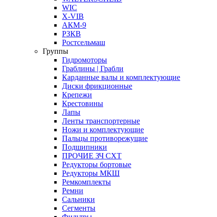
WIC
X-VIB
АКМ-9
РЗКВ
Ростсельмаш
Группы
Гидромоторы
Граблины | Грабли
Карданные валы и комплектующие
Диски фрикционные
Крепежи
Крестовины
Лапы
Ленты транспортерные
Ножи и комплектующие
Пальцы противорежущие
Подшипники
ПРОЧИЕ ЗЧ СХТ
Редукторы бортовые
Редукторы МКШ
Ремкомплекты
Ремни
Сальники
Сегменты
Фильтры