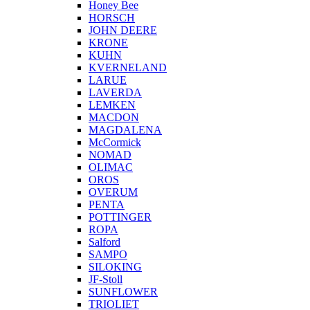
Honey Bee
HORSCH
JOHN DEERE
KRONE
KUHN
KVERNELAND
LARUE
LAVERDA
LEMKEN
MACDON
MAGDALENA
McCormick
NOMAD
OLIMAC
OROS
OVERUM
PENTA
POTTINGER
ROPA
Salford
SAMPO
SILOKING
JF-Stoll
SUNFLOWER
TRIOLIET