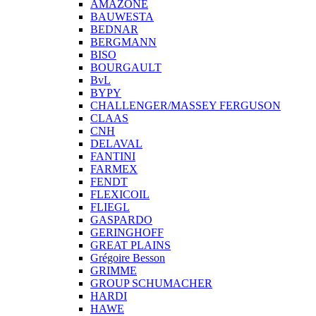
AMAZONE
BAUWESTA
BEDNAR
BERGMANN
BISO
BOURGAULT
BvL
BYPY
CHALLENGER/MASSEY FERGUSON
CLAAS
CNH
DELAVAL
FANTINI
FARMEX
FENDT
FLEXICOIL
FLIEGL
GASPARDO
GERINGHOFF
GREAT PLAINS
Grégoire Besson
GRIMME
GROUP SCHUMACHER
HARDI
HAWE