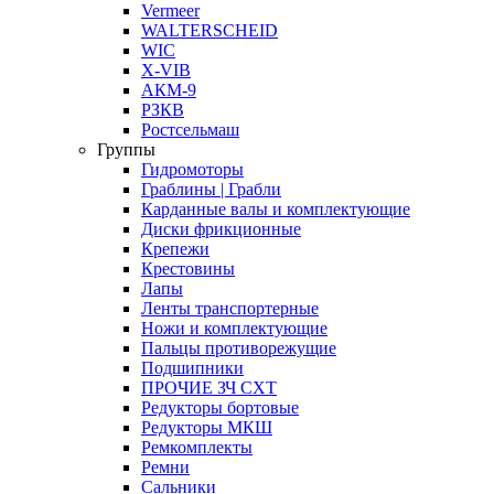
Vermeer
WALTERSCHEID
WIC
X-VIB
АКМ-9
РЗКВ
Ростсельмаш
Группы
Гидромоторы
Граблины | Грабли
Карданные валы и комплектующие
Диски фрикционные
Крепежи
Крестовины
Лапы
Ленты транспортерные
Ножи и комплектующие
Пальцы противорежущие
Подшипники
ПРОЧИЕ ЗЧ СХТ
Редукторы бортовые
Редукторы МКШ
Ремкомплекты
Ремни
Сальники