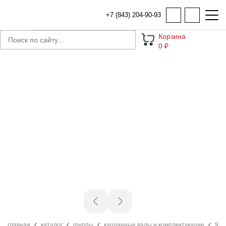
+7 (843) 204-90-93
Корзина
0 ₽
главная
каталог
группы
карданные валы и комплектующие
908