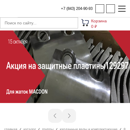
+7 (843) 204-90-93
Корзина
0 ₽
главная
каталог
группы
карданные валы и комплектующие
868