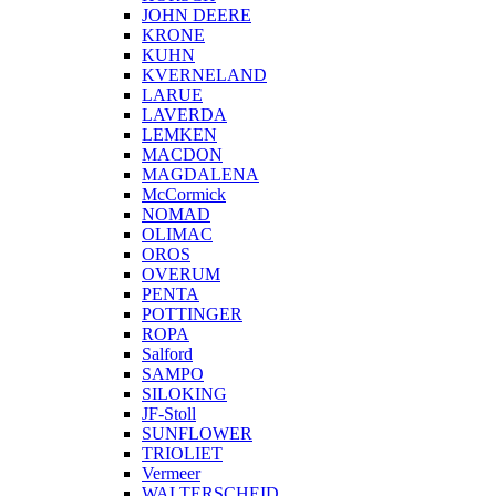
JOHN DEERE
KRONE
KUHN
KVERNELAND
LARUE
LAVERDA
LEMKEN
MACDON
MAGDALENA
McCormick
NOMAD
OLIMAC
OROS
OVERUM
PENTA
POTTINGER
ROPA
Salford
SAMPO
SILOKING
JF-Stoll
SUNFLOWER
TRIOLIET
Vermeer
WALTERSCHEID