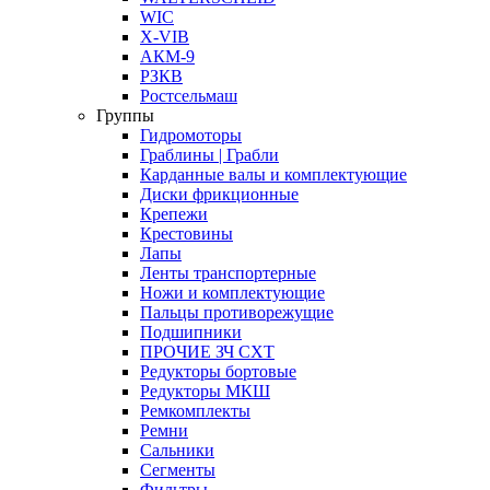
WIC
X-VIB
АКМ-9
РЗКВ
Ростсельмаш
Группы
Гидромоторы
Граблины | Грабли
Карданные валы и комплектующие
Диски фрикционные
Крепежи
Крестовины
Лапы
Ленты транспортерные
Ножи и комплектующие
Пальцы противорежущие
Подшипники
ПРОЧИЕ ЗЧ СХТ
Редукторы бортовые
Редукторы МКШ
Ремкомплекты
Ремни
Сальники
Сегменты
Фильтры