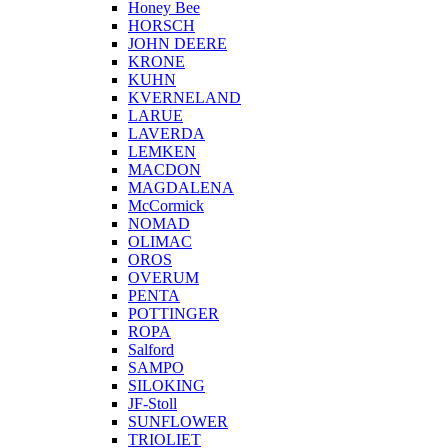
Honey Bee
HORSCH
JOHN DEERE
KRONE
KUHN
KVERNELAND
LARUE
LAVERDA
LEMKEN
MACDON
MAGDALENA
McCormick
NOMAD
OLIMAC
OROS
OVERUM
PENTA
POTTINGER
ROPA
Salford
SAMPO
SILOKING
JF-Stoll
SUNFLOWER
TRIOLIET