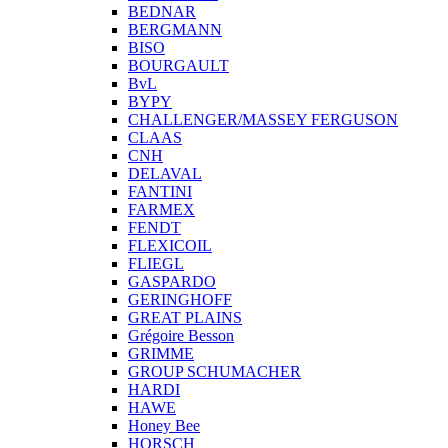
BEDNAR
BERGMANN
BISO
BOURGAULT
BvL
BYPY
CHALLENGER/MASSEY FERGUSON
CLAAS
CNH
DELAVAL
FANTINI
FARMEX
FENDT
FLEXICOIL
FLIEGL
GASPARDO
GERINGHOFF
GREAT PLAINS
Grégoire Besson
GRIMME
GROUP SCHUMACHER
HARDI
HAWE
Honey Bee
HORSCH