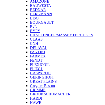
AMAZONE
BAUWESTA
BEDNAR
BERGMANN
BISO
BOURGAULT
BvL
BYPY
CHALLENGER/MASSEY FERGUSON
CLAAS
CNH
DELAVAL
FANTINI
FARMEX
FENDT
FLEXICOIL
FLIEGL
GASPARDO
GERINGHOFF
GREAT PLAINS
Grégoire Besson
GRIMME
GROUP SCHUMACHER
HARDI
HAWE