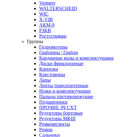
Vermeer
WALTERSCHEID
WIC
X-VIB
АКМ-9
РЗКВ
Ростсельмаш
Группы
Гидромоторы
Граблины | Грабли
Карданные валы и комплектующие
Диски фрикционные
Крепежи
Крестовины
Лапы
Ленты транспортерные
Ножи и комплектующие
Пальцы противорежущие
Подшипники
ПРОЧИЕ ЗЧ СХТ
Редукторы бортовые
Редукторы МКШ
Ремкомплекты
Ремни
Сальники