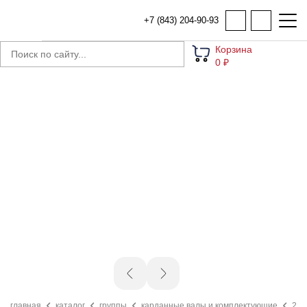
+7 (843) 204-90-93
Корзина
0 ₽
главная
каталог
группы
карданные валы и комплектующие
234