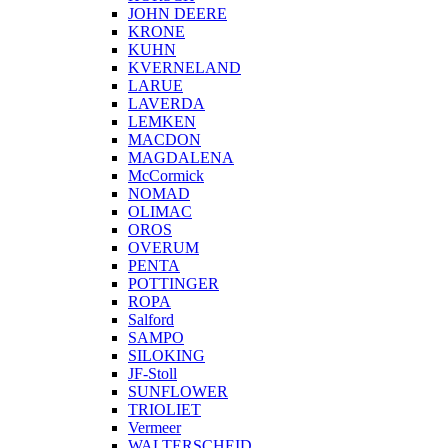
JOHN DEERE
KRONE
KUHN
KVERNELAND
LARUE
LAVERDA
LEMKEN
MACDON
MAGDALENA
McCormick
NOMAD
OLIMAC
OROS
OVERUM
PENTA
POTTINGER
ROPA
Salford
SAMPO
SILOKING
JF-Stoll
SUNFLOWER
TRIOLIET
Vermeer
WALTERSCHEID