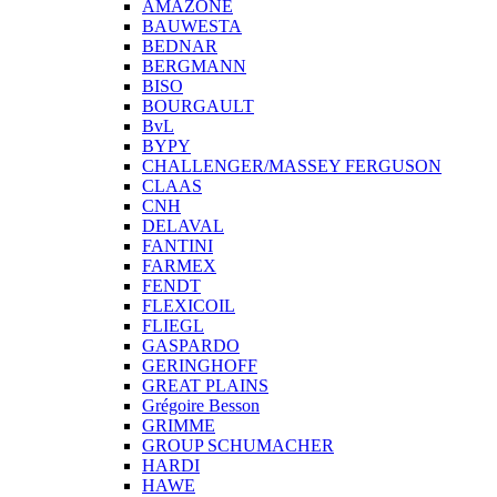
AMAZONE
BAUWESTA
BEDNAR
BERGMANN
BISO
BOURGAULT
BvL
BYPY
CHALLENGER/MASSEY FERGUSON
CLAAS
CNH
DELAVAL
FANTINI
FARMEX
FENDT
FLEXICOIL
FLIEGL
GASPARDO
GERINGHOFF
GREAT PLAINS
Grégoire Besson
GRIMME
GROUP SCHUMACHER
HARDI
HAWE