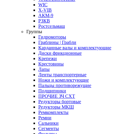
WIC
X-VIB
АКМ-9
РЗКВ
Ростсельмаш
Группы
Гидромоторы
Граблины | Грабли
Карданные валы и комплектующие
Диски фрикционные
Крепежи
Крестовины
Лапы
Ленты транспортерные
Ножи и комплектующие
Пальцы противорежущие
Подшипники
ПРОЧИЕ ЗЧ СХТ
Редукторы бортовые
Редукторы МКШ
Ремкомплекты
Ремни
Сальники
Сегменты
Фильтры