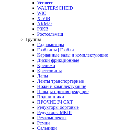
Vermeer
WALTERSCHEID
WIC
X-VIB
АКМ-9
РЗКВ
Ростсельмаш
Группы
Гидромоторы
Граблины | Грабли
Карданные валы и комплектующие
Диски фрикционные
Крепежи
Крестовины
Лапы
Ленты транспортерные
Ножи и комплектующие
Пальцы противорежущие
Подшипники
ПРОЧИЕ ЗЧ СХТ
Редукторы бортовые
Редукторы МКШ
Ремкомплекты
Ремни
Сальники