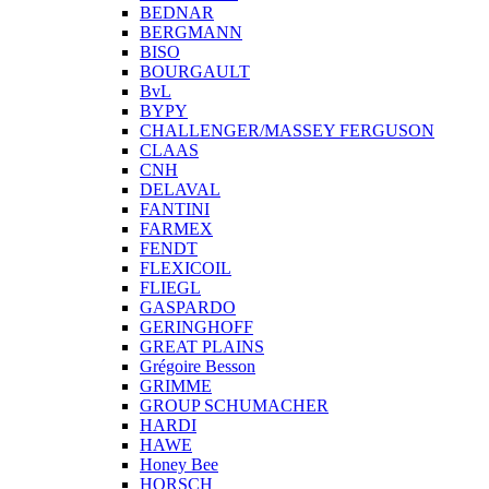
BEDNAR
BERGMANN
BISO
BOURGAULT
BvL
BYPY
CHALLENGER/MASSEY FERGUSON
CLAAS
CNH
DELAVAL
FANTINI
FARMEX
FENDT
FLEXICOIL
FLIEGL
GASPARDO
GERINGHOFF
GREAT PLAINS
Grégoire Besson
GRIMME
GROUP SCHUMACHER
HARDI
HAWE
Honey Bee
HORSCH