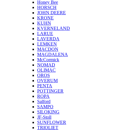
Honey Bee
HORSCH
JOHN DEERE
KRONE
KUHN
KVERNELAND
LARUE
LAVERDA
LEMKEN
MACDON
MAGDALENA
McCormick
NOMAD
OLIMAC
OROS
OVERUM
PENTA
POTTINGER
ROPA
Salford
SAMPO
SILOKING
JF-Stoll
SUNFLOWER
TRIOLIET