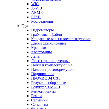
WIC
X-VIB
АКМ-9
РЗКВ
Ростсельмаш
Группы
Гидромоторы
Граблины | Грабли
Карданные валы и комплектующие
Диски фрикционные
Крепежи
Крестовины
Лапы
Ленты транспортерные
Ножи и комплектующие
Пальцы противорежущие
Подшипники
ПРОЧИЕ ЗЧ СХТ
Редукторы бортовые
Редукторы МКШ
Ремкомплекты
Ремни
Сальники
Сегменты
Фильтры