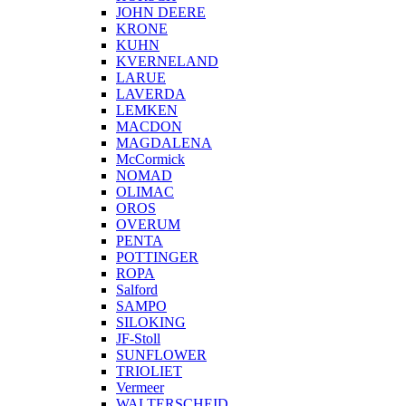
JOHN DEERE
KRONE
KUHN
KVERNELAND
LARUE
LAVERDA
LEMKEN
MACDON
MAGDALENA
McCormick
NOMAD
OLIMAC
OROS
OVERUM
PENTA
POTTINGER
ROPA
Salford
SAMPO
SILOKING
JF-Stoll
SUNFLOWER
TRIOLIET
Vermeer
WALTERSCHEID