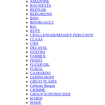
AMAZONE
BAUWESTA
BEDNAR
BERGMANN
BISO
BOURGAULT
BvL
BYPY
CHALLENGER/MASSEY FERGUSON
CLAAS
CNH
DELAVAL
FANTINI
FARMEX
FENDT
FLEXICOIL
FLIEGL
GASPARDO
GERINGHOFF
GREAT PLAINS
Grégoire Besson
GRIMME
GROUP SCHUMACHER
HARDI
HAWE