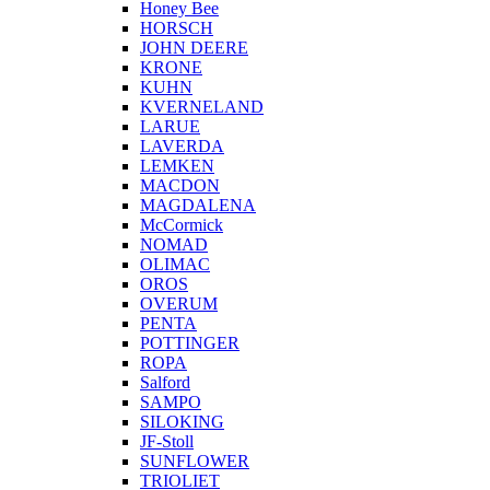
Honey Bee
HORSCH
JOHN DEERE
KRONE
KUHN
KVERNELAND
LARUE
LAVERDA
LEMKEN
MACDON
MAGDALENA
McCormick
NOMAD
OLIMAC
OROS
OVERUM
PENTA
POTTINGER
ROPA
Salford
SAMPO
SILOKING
JF-Stoll
SUNFLOWER
TRIOLIET