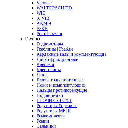
Vermeer
WALTERSCHEID
WIC
X-VIB
АКМ-9
РЗКВ
Ростсельмаш
Группы
Гидромоторы
Граблины | Грабли
Карданные валы и комплектующие
Диски фрикционные
Крепежи
Крестовины
Лапы
Ленты транспортерные
Ножи и комплектующие
Пальцы противорежущие
Подшипники
ПРОЧИЕ ЗЧ СХТ
Редукторы бортовые
Редукторы МКШ
Ремкомплекты
Ремни
Сальники