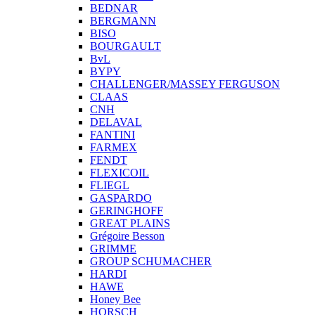
BEDNAR
BERGMANN
BISO
BOURGAULT
BvL
BYPY
CHALLENGER/MASSEY FERGUSON
CLAAS
CNH
DELAVAL
FANTINI
FARMEX
FENDT
FLEXICOIL
FLIEGL
GASPARDO
GERINGHOFF
GREAT PLAINS
Grégoire Besson
GRIMME
GROUP SCHUMACHER
HARDI
HAWE
Honey Bee
HORSCH