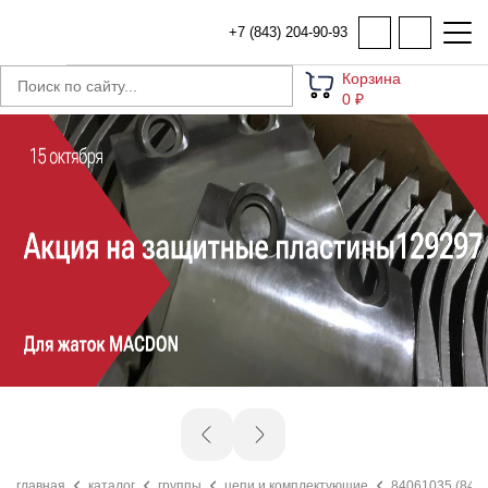
+7 (843) 204-90-93
Корзина
0 ₽
главная
каталог
группы
цепи и комплектующие
84061035 (84069