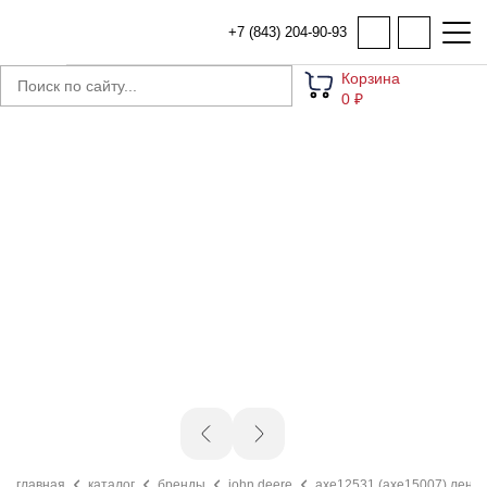
+7 (843) 204-90-93
Корзина
0 ₽
главная
каталог
бренды
john deere
axe12531 (axe15007) лента 