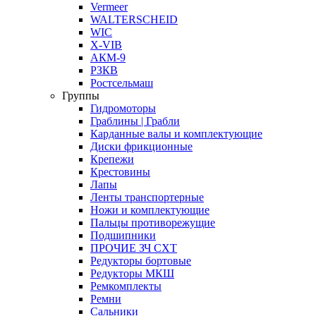
Vermeer
WALTERSCHEID
WIC
X-VIB
АКМ-9
РЗКВ
Ростсельмаш
Группы
Гидромоторы
Граблины | Грабли
Карданные валы и комплектующие
Диски фрикционные
Крепежи
Крестовины
Лапы
Ленты транспортерные
Ножи и комплектующие
Пальцы противорежущие
Подшипники
ПРОЧИЕ ЗЧ СХТ
Редукторы бортовые
Редукторы МКШ
Ремкомплекты
Ремни
Сальники