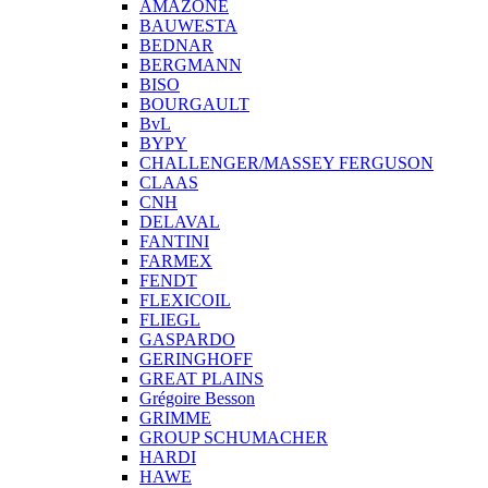
AMAZONE
BAUWESTA
BEDNAR
BERGMANN
BISO
BOURGAULT
BvL
BYPY
CHALLENGER/MASSEY FERGUSON
CLAAS
CNH
DELAVAL
FANTINI
FARMEX
FENDT
FLEXICOIL
FLIEGL
GASPARDO
GERINGHOFF
GREAT PLAINS
Grégoire Besson
GRIMME
GROUP SCHUMACHER
HARDI
HAWE