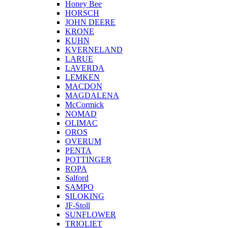
Honey Bee
HORSCH
JOHN DEERE
KRONE
KUHN
KVERNELAND
LARUE
LAVERDA
LEMKEN
MACDON
MAGDALENA
McCormick
NOMAD
OLIMAC
OROS
OVERUM
PENTA
POTTINGER
ROPA
Salford
SAMPO
SILOKING
JF-Stoll
SUNFLOWER
TRIOLIET