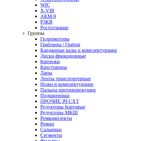
WIC
X-VIB
АКМ-9
РЗКВ
Ростсельмаш
Группы
Гидромоторы
Граблины | Грабли
Карданные валы и комплектующие
Диски фрикционные
Крепежи
Крестовины
Лапы
Ленты транспортерные
Ножи и комплектующие
Пальцы противорежущие
Подшипники
ПРОЧИЕ ЗЧ СХТ
Редукторы бортовые
Редукторы МКШ
Ремкомплекты
Ремни
Сальники
Сегменты
Фильтры