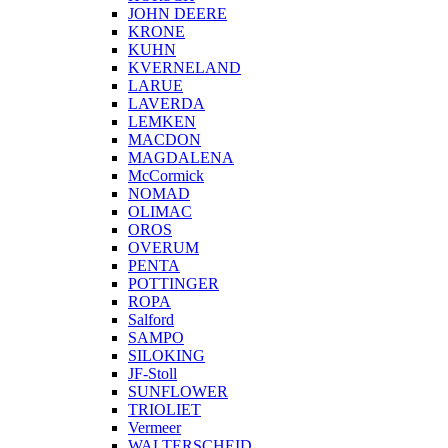
JOHN DEERE
KRONE
KUHN
KVERNELAND
LARUE
LAVERDA
LEMKEN
MACDON
MAGDALENA
McCormick
NOMAD
OLIMAC
OROS
OVERUM
PENTA
POTTINGER
ROPA
Salford
SAMPO
SILOKING
JF-Stoll
SUNFLOWER
TRIOLIET
Vermeer
WALTERSCHEID