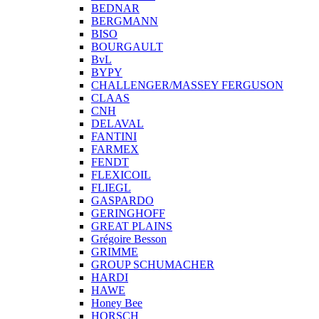
BEDNAR
BERGMANN
BISO
BOURGAULT
BvL
BYPY
CHALLENGER/MASSEY FERGUSON
CLAAS
CNH
DELAVAL
FANTINI
FARMEX
FENDT
FLEXICOIL
FLIEGL
GASPARDO
GERINGHOFF
GREAT PLAINS
Grégoire Besson
GRIMME
GROUP SCHUMACHER
HARDI
HAWE
Honey Bee
HORSCH