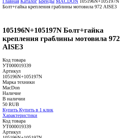
Главная
Каталог
Бренды
MACDON
105196N+105197N
Болт+гайка крепления граблины мотовила 972 AISE3
105196N+105197N Болт+гайка
крепления граблины мотовила 972
AISE3
Код товара
УТ000019339
Артикул
105196N+105197N
Марка техники
MacDon
Наличие
В наличии
50 RUB
Купить
Купить в 1 клик
Характеристики
Код товара
УТ000019339
Артикул
105196N+105197N