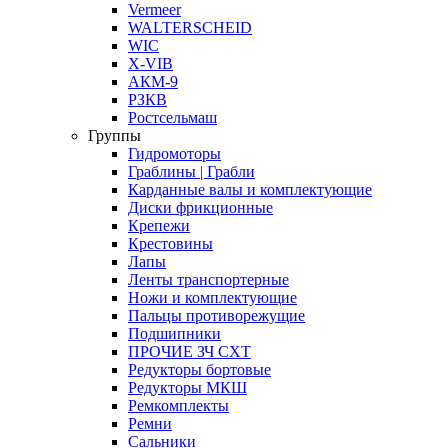
Vermeer
WALTERSCHEID
WIC
X-VIB
АКМ-9
РЗКВ
Ростсельмаш
Группы
Гидромоторы
Граблины | Грабли
Карданные валы и комплектующие
Диски фрикционные
Крепежи
Крестовины
Лапы
Ленты транспортерные
Ножи и комплектующие
Пальцы противорежущие
Подшипники
ПРОЧИЕ ЗЧ СХТ
Редукторы бортовые
Редукторы МКШ
Ремкомплекты
Ремни
Сальники