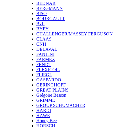
BEDNAR
BERGMANN
BISO
BOURGAULT
BvL
BYPY
CHALLENGER/MASSEY FERGUSON
CLAAS
CNH
DELAVAL
FANTINI
FARMEX
FENDT
FLEXICOIL
FLIEGL
GASPARDO
GERINGHOFF
GREAT PLAINS
Grégoire Besson
GRIMME
GROUP SCHUMACHER
HARDI
HAWE
Honey Bee
HORSCH