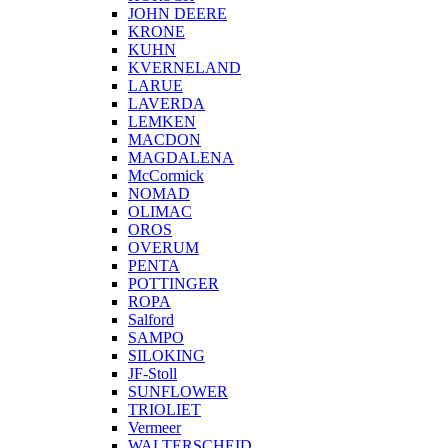
JOHN DEERE
KRONE
KUHN
KVERNELAND
LARUE
LAVERDA
LEMKEN
MACDON
MAGDALENA
McCormick
NOMAD
OLIMAC
OROS
OVERUM
PENTA
POTTINGER
ROPA
Salford
SAMPO
SILOKING
JF-Stoll
SUNFLOWER
TRIOLIET
Vermeer
WALTERSCHEID