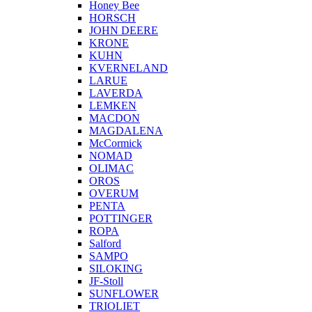
Honey Bee
HORSCH
JOHN DEERE
KRONE
KUHN
KVERNELAND
LARUE
LAVERDA
LEMKEN
MACDON
MAGDALENA
McCormick
NOMAD
OLIMAC
OROS
OVERUM
PENTA
POTTINGER
ROPA
Salford
SAMPO
SILOKING
JF-Stoll
SUNFLOWER
TRIOLIET