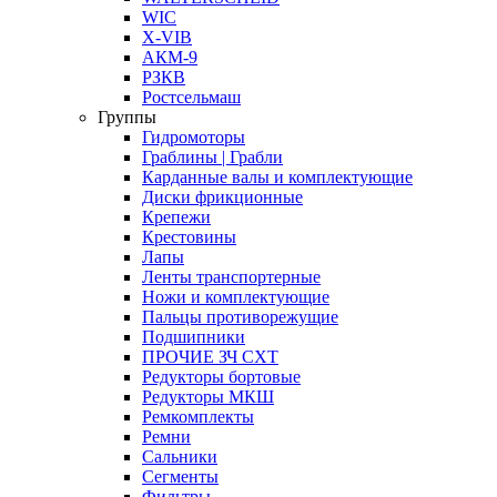
WIC
X-VIB
АКМ-9
РЗКВ
Ростсельмаш
Группы
Гидромоторы
Граблины | Грабли
Карданные валы и комплектующие
Диски фрикционные
Крепежи
Крестовины
Лапы
Ленты транспортерные
Ножи и комплектующие
Пальцы противорежущие
Подшипники
ПРОЧИЕ ЗЧ СХТ
Редукторы бортовые
Редукторы МКШ
Ремкомплекты
Ремни
Сальники
Сегменты
Фильтры