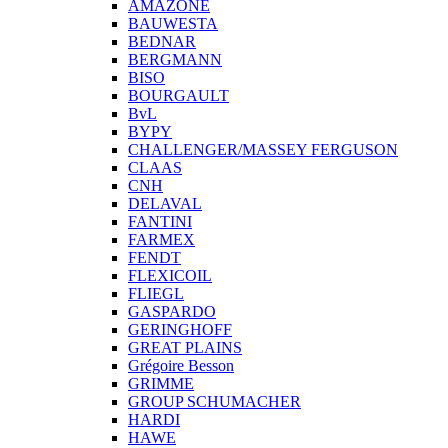
AMAZONE
BAUWESTA
BEDNAR
BERGMANN
BISO
BOURGAULT
BvL
BYPY
CHALLENGER/MASSEY FERGUSON
CLAAS
CNH
DELAVAL
FANTINI
FARMEX
FENDT
FLEXICOIL
FLIEGL
GASPARDO
GERINGHOFF
GREAT PLAINS
Grégoire Besson
GRIMME
GROUP SCHUMACHER
HARDI
HAWE