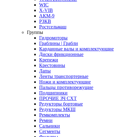
WIC
X-VIB
АКМ-9
РЗКВ
Ростсельмаш
Группы
Гидромоторы
Граблины | Грабли
Карданные валы и комплектующие
Диски фрикционные
Крепежи
Крестовины
Лапы
Ленты транспортерные
Ножи и комплектующие
Пальцы противорежущие
Подшипники
ПРОЧИЕ ЗЧ СХТ
Редукторы бортовые
Редукторы МКШ
Ремкомплекты
Ремни
Сальники
Сегменты
Фильтры