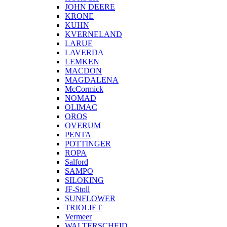
JOHN DEERE
KRONE
KUHN
KVERNELAND
LARUE
LAVERDA
LEMKEN
MACDON
MAGDALENA
McCormick
NOMAD
OLIMAC
OROS
OVERUM
PENTA
POTTINGER
ROPA
Salford
SAMPO
SILOKING
JF-Stoll
SUNFLOWER
TRIOLIET
Vermeer
WALTERSCHEID