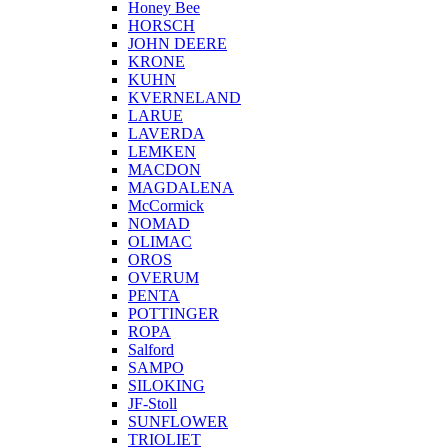
Honey Bee
HORSCH
JOHN DEERE
KRONE
KUHN
KVERNELAND
LARUE
LAVERDA
LEMKEN
MACDON
MAGDALENA
McCormick
NOMAD
OLIMAC
OROS
OVERUM
PENTA
POTTINGER
ROPA
Salford
SAMPO
SILOKING
JF-Stoll
SUNFLOWER
TRIOLIET