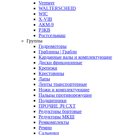
Vermeer
WALTERSCHEID
WIC
X-VIB
АКМ-9
РЗКВ
Ростсельмаш
Группы
Гидромоторы
Граблины | Грабли
Карданные валы и комплектующие
Диски фрикционные
Крепежи
Крестовины
Лапы
Ленты транспортерные
Ножи и комплектующие
Пальцы противорежущие
Подшипники
ПРОЧИЕ ЗЧ СХТ
Редукторы бортовые
Редукторы МКШ
Ремкомплекты
Ремни
Сальники