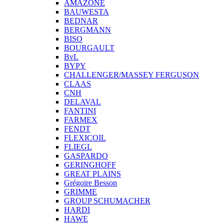
AMAZONE
BAUWESTA
BEDNAR
BERGMANN
BISO
BOURGAULT
BvL
BYPY
CHALLENGER/MASSEY FERGUSON
CLAAS
CNH
DELAVAL
FANTINI
FARMEX
FENDT
FLEXICOIL
FLIEGL
GASPARDO
GERINGHOFF
GREAT PLAINS
Grégoire Besson
GRIMME
GROUP SCHUMACHER
HARDI
HAWE