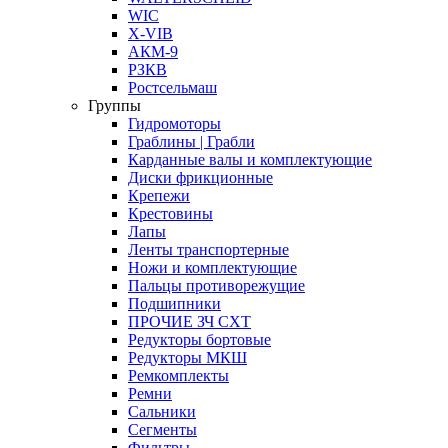
WIC
X-VIB
АКМ-9
РЗКВ
Ростсельмаш
Группы
Гидромоторы
Граблины | Грабли
Карданные валы и комплектующие
Диски фрикционные
Крепежи
Крестовины
Лапы
Ленты транспортерные
Ножи и комплектующие
Пальцы противорежущие
Подшипники
ПРОЧИЕ ЗЧ СХТ
Редукторы бортовые
Редукторы МКШ
Ремкомплекты
Ремни
Сальники
Сегменты
Фильтры