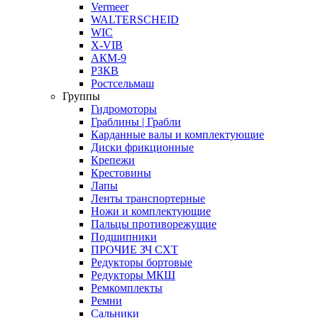
Vermeer
WALTERSCHEID
WIC
X-VIB
АКМ-9
РЗКВ
Ростсельмаш
Группы
Гидромоторы
Граблины | Грабли
Карданные валы и комплектующие
Диски фрикционные
Крепежи
Крестовины
Лапы
Ленты транспортерные
Ножи и комплектующие
Пальцы противорежущие
Подшипники
ПРОЧИЕ ЗЧ СХТ
Редукторы бортовые
Редукторы МКШ
Ремкомплекты
Ремни
Сальники