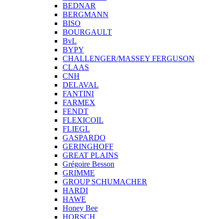
BEDNAR
BERGMANN
BISO
BOURGAULT
BvL
BYPY
CHALLENGER/MASSEY FERGUSON
CLAAS
CNH
DELAVAL
FANTINI
FARMEX
FENDT
FLEXICOIL
FLIEGL
GASPARDO
GERINGHOFF
GREAT PLAINS
Grégoire Besson
GRIMME
GROUP SCHUMACHER
HARDI
HAWE
Honey Bee
HORSCH