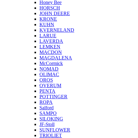
Honey Bee
HORSCH
JOHN DEERE
KRONE
KUHN
KVERNELAND
LARUE
LAVERDA
LEMKEN
MACDON
MAGDALENA
McCormick
NOMAD
OLIMAC
OROS
OVERUM
PENTA
POTTINGER
ROPA
Salford
SAMPO
SILOKING
JF-Stoll
SUNFLOWER
TRIOLIET