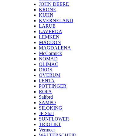
JOHN DEERE
KRONE
KUHN
KVERNELAND
LARUE
LAVERDA
LEMKEN
MACDON
MAGDALENA
McCormick
NOMAD
OLIMAC
OROS
OVERUM
PENTA
POTTINGER
ROPA
Salford
SAMPO
SILOKING
JF-Stoll
SUNFLOWER
TRIOLIET
Vermeer
WALTERSCHEID