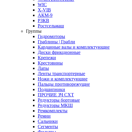
WIC
X-VIB
АКМ-9
РЗКВ
Ростсельмаш
Группы
Гидромоторы
Граблины | Грабли
Карданные валы и комплектующие
Диски фрикционные
Крепежи
Крестовины
Лапы
Ленты транспортерные
Ножи и комплектующие
Пальцы противорежущие
Подшипники
ПРОЧИЕ ЗЧ СХТ
Редукторы бортовые
Редукторы МКШ
Ремкомплекты
Ремни
Сальники
Сегменты
Фильтры