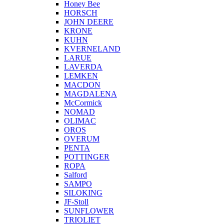
Honey Bee
HORSCH
JOHN DEERE
KRONE
KUHN
KVERNELAND
LARUE
LAVERDA
LEMKEN
MACDON
MAGDALENA
McCormick
NOMAD
OLIMAC
OROS
OVERUM
PENTA
POTTINGER
ROPA
Salford
SAMPO
SILOKING
JF-Stoll
SUNFLOWER
TRIOLIET