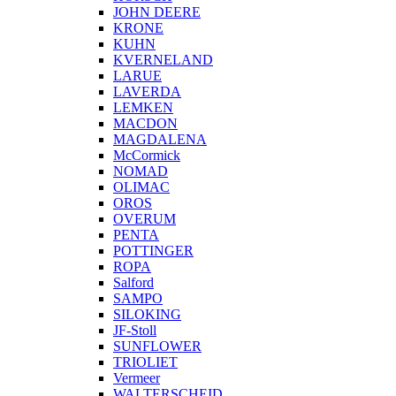
JOHN DEERE
KRONE
KUHN
KVERNELAND
LARUE
LAVERDA
LEMKEN
MACDON
MAGDALENA
McCormick
NOMAD
OLIMAC
OROS
OVERUM
PENTA
POTTINGER
ROPA
Salford
SAMPO
SILOKING
JF-Stoll
SUNFLOWER
TRIOLIET
Vermeer
WALTERSCHEID