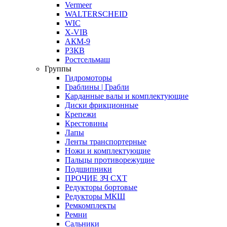
Vermeer
WALTERSCHEID
WIC
X-VIB
АКМ-9
РЗКВ
Ростсельмаш
Группы
Гидромоторы
Граблины | Грабли
Карданные валы и комплектующие
Диски фрикционные
Крепежи
Крестовины
Лапы
Ленты транспортерные
Ножи и комплектующие
Пальцы противорежущие
Подшипники
ПРОЧИЕ ЗЧ СХТ
Редукторы бортовые
Редукторы МКШ
Ремкомплекты
Ремни
Сальники