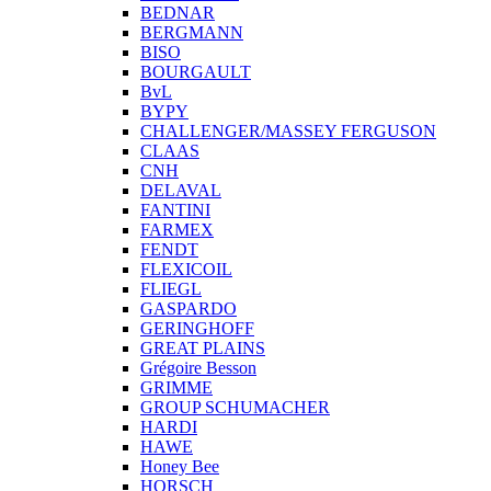
BEDNAR
BERGMANN
BISO
BOURGAULT
BvL
BYPY
CHALLENGER/MASSEY FERGUSON
CLAAS
CNH
DELAVAL
FANTINI
FARMEX
FENDT
FLEXICOIL
FLIEGL
GASPARDO
GERINGHOFF
GREAT PLAINS
Grégoire Besson
GRIMME
GROUP SCHUMACHER
HARDI
HAWE
Honey Bee
HORSCH