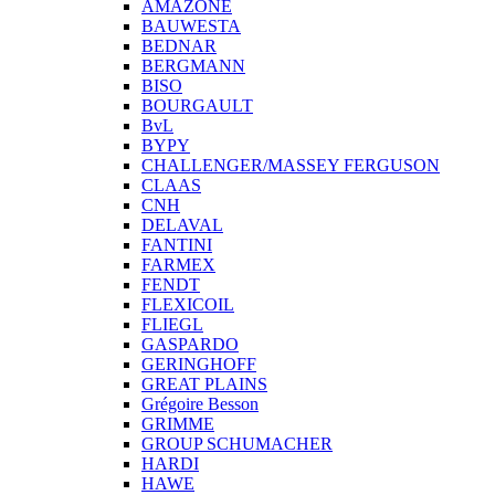
AMAZONE
BAUWESTA
BEDNAR
BERGMANN
BISO
BOURGAULT
BvL
BYPY
CHALLENGER/MASSEY FERGUSON
CLAAS
CNH
DELAVAL
FANTINI
FARMEX
FENDT
FLEXICOIL
FLIEGL
GASPARDO
GERINGHOFF
GREAT PLAINS
Grégoire Besson
GRIMME
GROUP SCHUMACHER
HARDI
HAWE