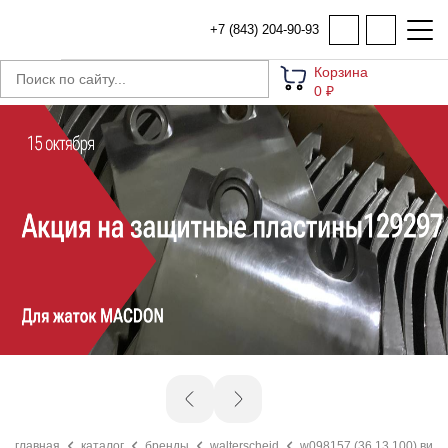
+7 (843) 204-90-93
Корзина
0 ₽
главная
каталог
бренды
walterscheid
w098157 (36.13.100) вил