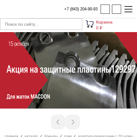
+7 (843) 204-90-93
Корзина
0 ₽
главная
каталог
бренды
рзкв
адаптер-переходник с 20 шлицев