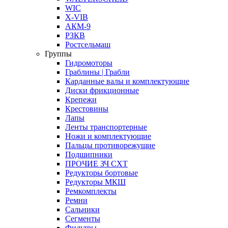
WIC
X-VIB
АКМ-9
РЗКВ
Ростсельмаш
Группы
Гидромоторы
Граблины | Грабли
Карданные валы и комплектующие
Диски фрикционные
Крепежи
Крестовины
Лапы
Ленты транспортерные
Ножи и комплектующие
Пальцы противорежущие
Подшипники
ПРОЧИЕ ЗЧ СХТ
Редукторы бортовые
Редукторы МКШ
Ремкомплекты
Ремни
Сальники
Сегменты
Фильтры