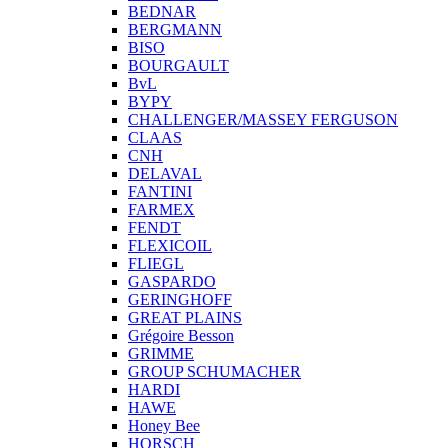
BEDNAR
BERGMANN
BISO
BOURGAULT
BvL
BYPY
CHALLENGER/MASSEY FERGUSON
CLAAS
CNH
DELAVAL
FANTINI
FARMEX
FENDT
FLEXICOIL
FLIEGL
GASPARDO
GERINGHOFF
GREAT PLAINS
Grégoire Besson
GRIMME
GROUP SCHUMACHER
HARDI
HAWE
Honey Bee
HORSCH