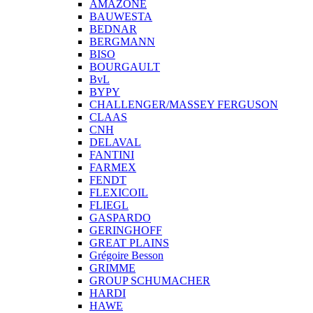
AMAZONE
BAUWESTA
BEDNAR
BERGMANN
BISO
BOURGAULT
BvL
BYPY
CHALLENGER/MASSEY FERGUSON
CLAAS
CNH
DELAVAL
FANTINI
FARMEX
FENDT
FLEXICOIL
FLIEGL
GASPARDO
GERINGHOFF
GREAT PLAINS
Grégoire Besson
GRIMME
GROUP SCHUMACHER
HARDI
HAWE