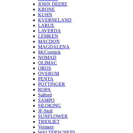
JOHN DEERE
KRONE
KUHN
KVERNELAND
LARUE
LAVERDA
LEMKEN
MACDON
MAGDALENA
McCormick
NOMAD
OLIMAC
OROS
OVERUM
PENTA
POTTINGER
ROPA
Salford
SAMPO
SILOKING
JF-Stoll
SUNFLOWER
TRIOLIET
Vermeer
WALTERSCHEID