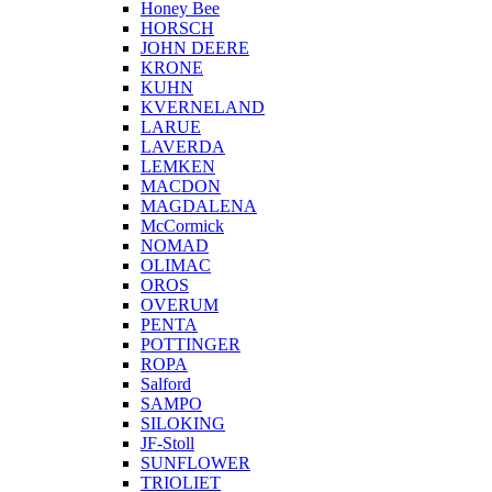
Honey Bee
HORSCH
JOHN DEERE
KRONE
KUHN
KVERNELAND
LARUE
LAVERDA
LEMKEN
MACDON
MAGDALENA
McCormick
NOMAD
OLIMAC
OROS
OVERUM
PENTA
POTTINGER
ROPA
Salford
SAMPO
SILOKING
JF-Stoll
SUNFLOWER
TRIOLIET