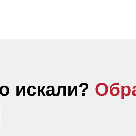
то искали?
Обр