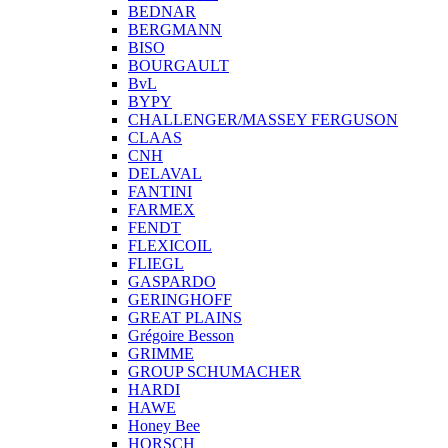
BEDNAR
BERGMANN
BISO
BOURGAULT
BvL
BYPY
CHALLENGER/MASSEY FERGUSON
CLAAS
CNH
DELAVAL
FANTINI
FARMEX
FENDT
FLEXICOIL
FLIEGL
GASPARDO
GERINGHOFF
GREAT PLAINS
Grégoire Besson
GRIMME
GROUP SCHUMACHER
HARDI
HAWE
Honey Bee
HORSCH