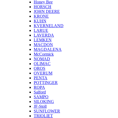
Honey Bee
HORSCH
JOHN DEERE
KRONE
KUHN
KVERNELAND
LARUE
LAVERDA
LEMKEN
MACDON
MAGDALENA
McCormick
NOMAD
OLIMAC
OROS
OVERUM
PENTA
POTTINGER
ROPA
Salford
SAMPO
SILOKING
JF-Stoll
SUNFLOWER
TRIOLIET