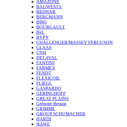
AMAZONE
BAUWESTA
BEDNAR
BERGMANN
BISO
BOURGAULT
BvL
BYPY
CHALLENGER/MASSEY FERGUSON
CLAAS
CNH
DELAVAL
FANTINI
FARMEX
FENDT
FLEXICOIL
FLIEGL
GASPARDO
GERINGHOFF
GREAT PLAINS
Grégoire Besson
GRIMME
GROUP SCHUMACHER
HARDI
HAWE