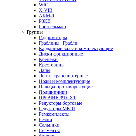
WIC
X-VIB
АКМ-9
РЗКВ
Ростсельмаш
Группы
Гидромоторы
Граблины | Грабли
Карданные валы и комплектующие
Диски фрикционные
Крепежи
Крестовины
Лапы
Ленты транспортерные
Ножи и комплектующие
Пальцы противорежущие
Подшипники
ПРОЧИЕ ЗЧ СХТ
Редукторы бортовые
Редукторы МКШ
Ремкомплекты
Ремни
Сальники
Сегменты
Фильтры