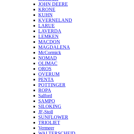
JOHN DEERE
KRONE
KUHN
KVERNELAND
LARUE
LAVERDA
LEMKEN
MACDON
MAGDALENA
McCormick
NOMAD
OLIMAC
OROS
OVERUM
PENTA
POTTINGER
ROPA
Salford
SAMPO
SILOKING
JF-Stoll
SUNFLOWER
TRIOLIET
Vermeer
WALTERSCHEID