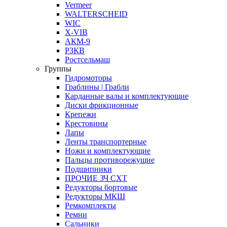
Vermeer
WALTERSCHEID
WIC
X-VIB
АКМ-9
РЗКВ
Ростсельмаш
Группы
Гидромоторы
Граблины | Грабли
Карданные валы и комплектующие
Диски фрикционные
Крепежи
Крестовины
Лапы
Ленты транспортерные
Ножи и комплектующие
Пальцы противорежущие
Подшипники
ПРОЧИЕ ЗЧ СХТ
Редукторы бортовые
Редукторы МКШ
Ремкомплекты
Ремни
Сальники