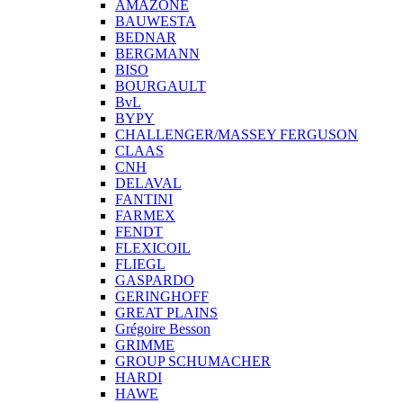
AMAZONE
BAUWESTA
BEDNAR
BERGMANN
BISO
BOURGAULT
BvL
BYPY
CHALLENGER/MASSEY FERGUSON
CLAAS
CNH
DELAVAL
FANTINI
FARMEX
FENDT
FLEXICOIL
FLIEGL
GASPARDO
GERINGHOFF
GREAT PLAINS
Grégoire Besson
GRIMME
GROUP SCHUMACHER
HARDI
HAWE