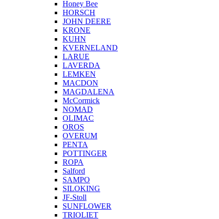
Honey Bee
HORSCH
JOHN DEERE
KRONE
KUHN
KVERNELAND
LARUE
LAVERDA
LEMKEN
MACDON
MAGDALENA
McCormick
NOMAD
OLIMAC
OROS
OVERUM
PENTA
POTTINGER
ROPA
Salford
SAMPO
SILOKING
JF-Stoll
SUNFLOWER
TRIOLIET