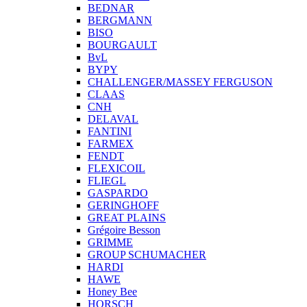
BEDNAR
BERGMANN
BISO
BOURGAULT
BvL
BYPY
CHALLENGER/MASSEY FERGUSON
CLAAS
CNH
DELAVAL
FANTINI
FARMEX
FENDT
FLEXICOIL
FLIEGL
GASPARDO
GERINGHOFF
GREAT PLAINS
Grégoire Besson
GRIMME
GROUP SCHUMACHER
HARDI
HAWE
Honey Bee
HORSCH