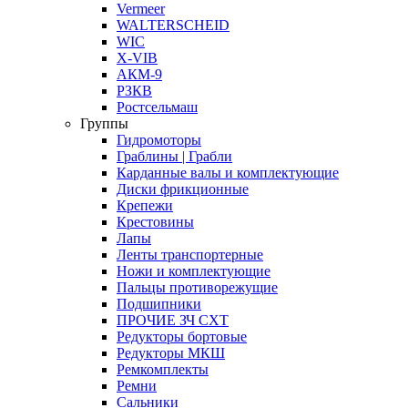
Vermeer
WALTERSCHEID
WIC
X-VIB
АКМ-9
РЗКВ
Ростсельмаш
Группы
Гидромоторы
Граблины | Грабли
Карданные валы и комплектующие
Диски фрикционные
Крепежи
Крестовины
Лапы
Ленты транспортерные
Ножи и комплектующие
Пальцы противорежущие
Подшипники
ПРОЧИЕ ЗЧ СХТ
Редукторы бортовые
Редукторы МКШ
Ремкомплекты
Ремни
Сальники