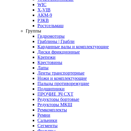
WIC
X-VIB
АКМ-9
РЗКВ
Ростсельмаш
Группы
Гидромоторы
Граблины | Грабли
Карданные валы и комплектующие
Диски фрикционные
Крепежи
Крестовины
Лапы
Ленты транспортерные
Ножи и комплектующие
Пальцы противорежущие
Подшипники
ПРОЧИЕ ЗЧ СХТ
Редукторы бортовые
Редукторы МКШ
Ремкомплекты
Ремни
Сальники
Сегменты
Фильтры