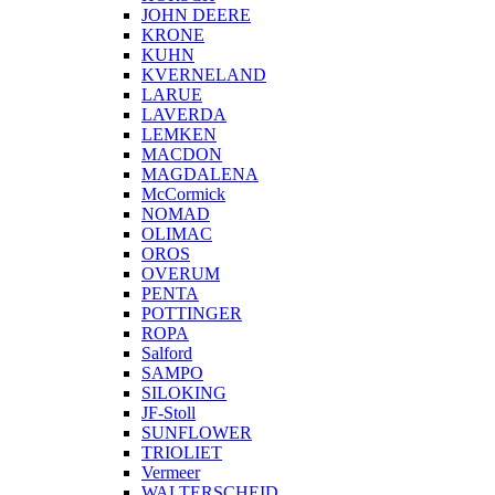
JOHN DEERE
KRONE
KUHN
KVERNELAND
LARUE
LAVERDA
LEMKEN
MACDON
MAGDALENA
McCormick
NOMAD
OLIMAC
OROS
OVERUM
PENTA
POTTINGER
ROPA
Salford
SAMPO
SILOKING
JF-Stoll
SUNFLOWER
TRIOLIET
Vermeer
WALTERSCHEID