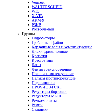
Vermeer
WALTERSCHEID
WIC
X-VIB
АКМ-9
РЗКВ
Ростсельмаш
Группы
Гидромоторы
Граблины | Грабли
Карданные валы и комплектующие
Диски фрикционные
Крепежи
Крестовины
Лапы
Ленты транспортерные
Ножи и комплектующие
Пальцы противорежущие
Подшипники
ПРОЧИЕ ЗЧ СХТ
Редукторы бортовые
Редукторы МКШ
Ремкомплекты
Ремни
Сальники