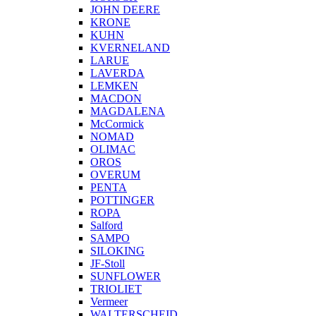
JOHN DEERE
KRONE
KUHN
KVERNELAND
LARUE
LAVERDA
LEMKEN
MACDON
MAGDALENA
McCormick
NOMAD
OLIMAC
OROS
OVERUM
PENTA
POTTINGER
ROPA
Salford
SAMPO
SILOKING
JF-Stoll
SUNFLOWER
TRIOLIET
Vermeer
WALTERSCHEID