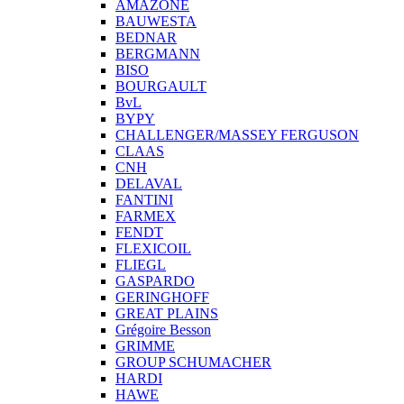
AMAZONE
BAUWESTA
BEDNAR
BERGMANN
BISO
BOURGAULT
BvL
BYPY
CHALLENGER/MASSEY FERGUSON
CLAAS
CNH
DELAVAL
FANTINI
FARMEX
FENDT
FLEXICOIL
FLIEGL
GASPARDO
GERINGHOFF
GREAT PLAINS
Grégoire Besson
GRIMME
GROUP SCHUMACHER
HARDI
HAWE