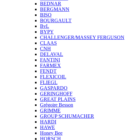
BEDNAR
BERGMANN
BISO
BOURGAULT
BvL
BYPY
CHALLENGER/MASSEY FERGUSON
CLAAS
CNH
DELAVAL
FANTINI
FARMEX
FENDT
FLEXICOIL
FLIEGL
GASPARDO
GERINGHOFF
GREAT PLAINS
Grégoire Besson
GRIMME
GROUP SCHUMACHER
HARDI
HAWE
Honey Bee
HORSCH