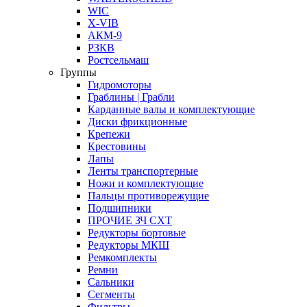
WIC
X-VIB
АКМ-9
РЗКВ
Ростсельмаш
Группы
Гидромоторы
Граблины | Грабли
Карданные валы и комплектующие
Диски фрикционные
Крепежи
Крестовины
Лапы
Ленты транспортерные
Ножи и комплектующие
Пальцы противорежущие
Подшипники
ПРОЧИЕ ЗЧ СХТ
Редукторы бортовые
Редукторы МКШ
Ремкомплекты
Ремни
Сальники
Сегменты
Фильтры