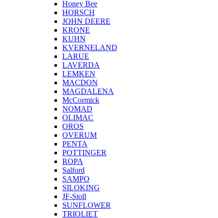
Honey Bee
HORSCH
JOHN DEERE
KRONE
KUHN
KVERNELAND
LARUE
LAVERDA
LEMKEN
MACDON
MAGDALENA
McCormick
NOMAD
OLIMAC
OROS
OVERUM
PENTA
POTTINGER
ROPA
Salford
SAMPO
SILOKING
JF-Stoll
SUNFLOWER
TRIOLIET