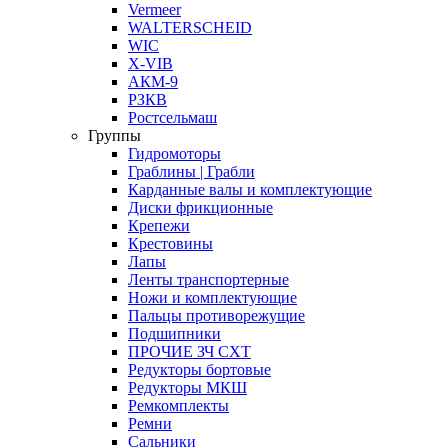
Vermeer
WALTERSCHEID
WIC
X-VIB
АКМ-9
РЗКВ
Ростсельмаш
Группы
Гидромоторы
Граблины | Грабли
Карданные валы и комплектующие
Диски фрикционные
Крепежи
Крестовины
Лапы
Ленты транспортерные
Ножи и комплектующие
Пальцы противорежущие
Подшипники
ПРОЧИЕ ЗЧ СХТ
Редукторы бортовые
Редукторы МКШ
Ремкомплекты
Ремни
Сальники