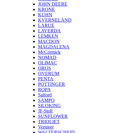
JOHN DEERE
KRONE
KUHN
KVERNELAND
LARUE
LAVERDA
LEMKEN
MACDON
MAGDALENA
McCormick
NOMAD
OLIMAC
OROS
OVERUM
PENTA
POTTINGER
ROPA
Salford
SAMPO
SILOKING
JF-Stoll
SUNFLOWER
TRIOLIET
Vermeer
WALTERSCHEID