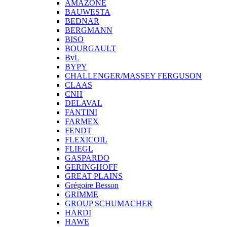
AMAZONE
BAUWESTA
BEDNAR
BERGMANN
BISO
BOURGAULT
BvL
BYPY
CHALLENGER/MASSEY FERGUSON
CLAAS
CNH
DELAVAL
FANTINI
FARMEX
FENDT
FLEXICOIL
FLIEGL
GASPARDO
GERINGHOFF
GREAT PLAINS
Grégoire Besson
GRIMME
GROUP SCHUMACHER
HARDI
HAWE