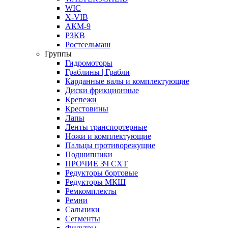
WIC
X-VIB
АКМ-9
РЗКВ
Ростсельмаш
Группы
Гидромоторы
Граблины | Грабли
Карданные валы и комплектующие
Диски фрикционные
Крепежи
Крестовины
Лапы
Ленты транспортерные
Ножи и комплектующие
Пальцы противорежущие
Подшипники
ПРОЧИЕ ЗЧ СХТ
Редукторы бортовые
Редукторы МКШ
Ремкомплекты
Ремни
Сальники
Сегменты
Фильтры