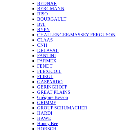
BEDNAR
BERGMANN
BISO
BOURGAULT
BvL
BYPY
CHALLENGER/MASSEY FERGUSON
CLAAS
CNH
DELAVAL
FANTINI
FARMEX
FENDT
FLEXICOIL
FLIEGL
GASPARDO
GERINGHOFF
GREAT PLAINS
Grégoire Besson
GRIMME
GROUP SCHUMACHER
HARDI
HAWE
Honey Bee
HORSCH