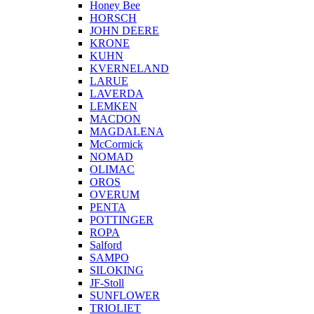
Honey Bee
HORSCH
JOHN DEERE
KRONE
KUHN
KVERNELAND
LARUE
LAVERDA
LEMKEN
MACDON
MAGDALENA
McCormick
NOMAD
OLIMAC
OROS
OVERUM
PENTA
POTTINGER
ROPA
Salford
SAMPO
SILOKING
JF-Stoll
SUNFLOWER
TRIOLIET