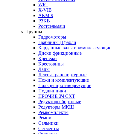
WIC
X-VIB
АКМ-9
РЗКВ
Ростсельмаш
Группы
Гидромоторы
Граблины | Грабли
Карданные валы и комплектующие
Диски фрикционные
Крепежи
Крестовины
Лапы
Ленты транспортерные
Ножи и комплектующие
Пальцы противорежущие
Подшипники
ПРОЧИЕ ЗЧ СХТ
Редукторы бортовые
Редукторы МКШ
Ремкомплекты
Ремни
Сальники
Сегменты
Фильтры