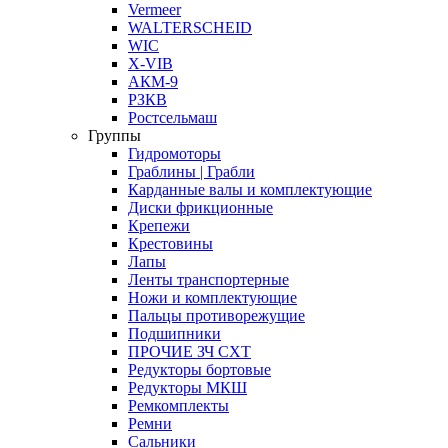
Vermeer
WALTERSCHEID
WIC
X-VIB
АКМ-9
РЗКВ
Ростсельмаш
Группы
Гидромоторы
Граблины | Грабли
Карданные валы и комплектующие
Диски фрикционные
Крепежи
Крестовины
Лапы
Ленты транспортерные
Ножи и комплектующие
Пальцы противорежущие
Подшипники
ПРОЧИЕ ЗЧ СХТ
Редукторы бортовые
Редукторы МКШ
Ремкомплекты
Ремни
Сальники