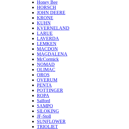
Honey Bee
HORSCH
JOHN DEERE
KRONE
KUHN
KVERNELAND
LARUE
LAVERDA
LEMKEN
MACDON
MAGDALENA
McCormick
NOMAD
OLIMAC
OROS
OVERUM
PENTA
POTTINGER
ROPA
Salford
SAMPO
SILOKING
JF-Stoll
SUNFLOWER
TRIOLIET