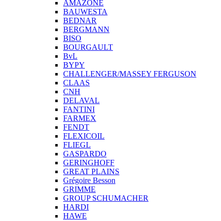
AMAZONE
BAUWESTA
BEDNAR
BERGMANN
BISO
BOURGAULT
BvL
BYPY
CHALLENGER/MASSEY FERGUSON
CLAAS
CNH
DELAVAL
FANTINI
FARMEX
FENDT
FLEXICOIL
FLIEGL
GASPARDO
GERINGHOFF
GREAT PLAINS
Grégoire Besson
GRIMME
GROUP SCHUMACHER
HARDI
HAWE