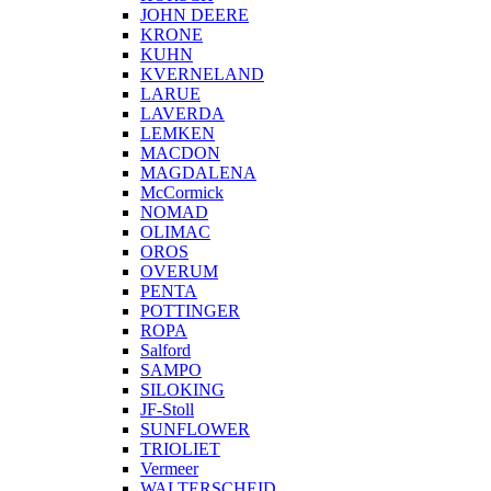
JOHN DEERE
KRONE
KUHN
KVERNELAND
LARUE
LAVERDA
LEMKEN
MACDON
MAGDALENA
McCormick
NOMAD
OLIMAC
OROS
OVERUM
PENTA
POTTINGER
ROPA
Salford
SAMPO
SILOKING
JF-Stoll
SUNFLOWER
TRIOLIET
Vermeer
WALTERSCHEID