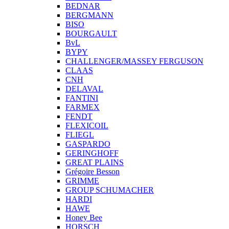
BEDNAR
BERGMANN
BISO
BOURGAULT
BvL
BYPY
CHALLENGER/MASSEY FERGUSON
CLAAS
CNH
DELAVAL
FANTINI
FARMEX
FENDT
FLEXICOIL
FLIEGL
GASPARDO
GERINGHOFF
GREAT PLAINS
Grégoire Besson
GRIMME
GROUP SCHUMACHER
HARDI
HAWE
Honey Bee
HORSCH