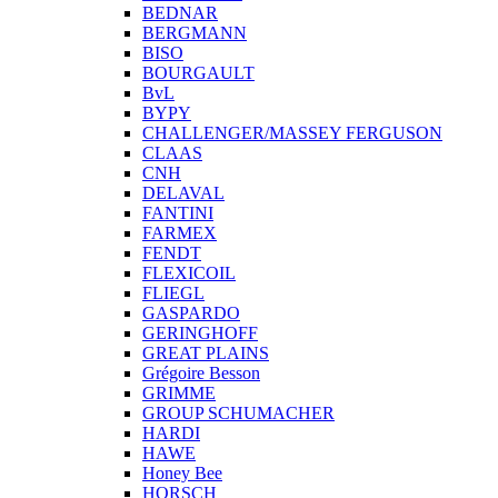
BEDNAR
BERGMANN
BISO
BOURGAULT
BvL
BYPY
CHALLENGER/MASSEY FERGUSON
CLAAS
CNH
DELAVAL
FANTINI
FARMEX
FENDT
FLEXICOIL
FLIEGL
GASPARDO
GERINGHOFF
GREAT PLAINS
Grégoire Besson
GRIMME
GROUP SCHUMACHER
HARDI
HAWE
Honey Bee
HORSCH