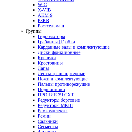
WIC
X-VIB
АКМ-9
РЗКВ
Ростсельмаш
Группы
Гидромоторы
Граблины | Грабли
Карданные валы и комплектующие
Диски фрикционные
Крепежи
Крестовины
Лапы
Ленты транспортерные
Ножи и комплектующие
Пальцы противорежущие
Подшипники
ПРОЧИЕ ЗЧ СХТ
Редукторы бортовые
Редукторы МКШ
Ремкомплекты
Ремни
Сальники
Сегменты
Фильтры