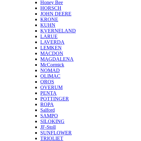
Honey Bee
HORSCH
JOHN DEERE
KRONE
KUHN
KVERNELAND
LARUE
LAVERDA
LEMKEN
MACDON
MAGDALENA
McCormick
NOMAD
OLIMAC
OROS
OVERUM
PENTA
POTTINGER
ROPA
Salford
SAMPO
SILOKING
JF-Stoll
SUNFLOWER
TRIOLIET