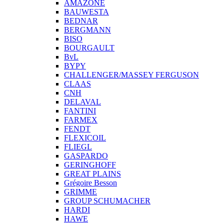
AMAZONE
BAUWESTA
BEDNAR
BERGMANN
BISO
BOURGAULT
BvL
BYPY
CHALLENGER/MASSEY FERGUSON
CLAAS
CNH
DELAVAL
FANTINI
FARMEX
FENDT
FLEXICOIL
FLIEGL
GASPARDO
GERINGHOFF
GREAT PLAINS
Grégoire Besson
GRIMME
GROUP SCHUMACHER
HARDI
HAWE