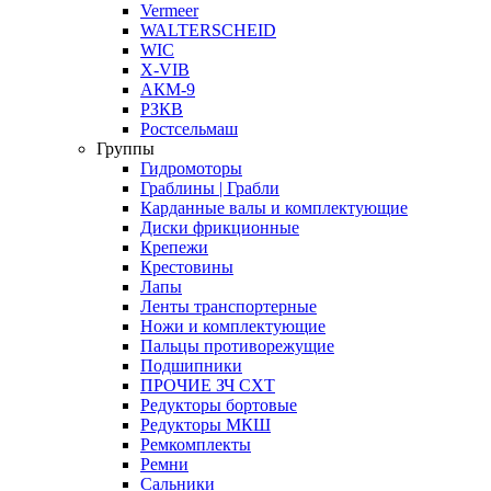
Vermeer
WALTERSCHEID
WIC
X-VIB
АКМ-9
РЗКВ
Ростсельмаш
Группы
Гидромоторы
Граблины | Грабли
Карданные валы и комплектующие
Диски фрикционные
Крепежи
Крестовины
Лапы
Ленты транспортерные
Ножи и комплектующие
Пальцы противорежущие
Подшипники
ПРОЧИЕ ЗЧ СХТ
Редукторы бортовые
Редукторы МКШ
Ремкомплекты
Ремни
Сальники