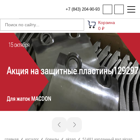
+7 (843) 204-90-93
Корзина
0 ₽
главная
каталог
бренды
aksan
51481 карданный вал aksan