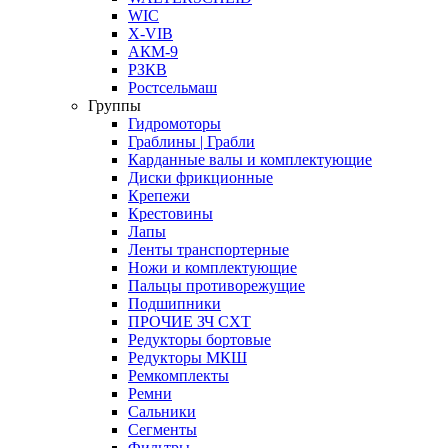
WIC
X-VIB
АКМ-9
РЗКВ
Ростсельмаш
Группы
Гидромоторы
Граблины | Грабли
Карданные валы и комплектующие
Диски фрикционные
Крепежи
Крестовины
Лапы
Ленты транспортерные
Ножи и комплектующие
Пальцы противорежущие
Подшипники
ПРОЧИЕ ЗЧ СХТ
Редукторы бортовые
Редукторы МКШ
Ремкомплекты
Ремни
Сальники
Сегменты
Фильтры