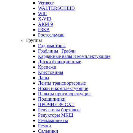
Vermeer
WALTERSCHEID
WIC
X-VIB
АКМ-9
РЗКВ
Ростсельмаш
Группы
Гидромоторы
Граблины | Грабли
Карданные валы и комплектующие
Диски фрикционные
Крепежи
Крестовины
Лапы
Ленты транспортерные
Ножи и комплектующие
Пальцы противорежущие
Подшипники
ПРОЧИЕ ЗЧ СХТ
Редукторы бортовые
Редукторы МКШ
Ремкомплекты
Ремни
Сальники