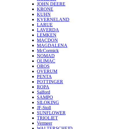
JOHN DEERE
KRONE
KUHN
KVERNELAND
LARUE
LAVERDA
LEMKEN
MACDON
MAGDALENA
McCormick
NOMAD
OLIMAC
OROS
OVERUM
PENTA
POTTINGER
ROPA
Salford
SAMPO
SILOKING
JF-Stoll
SUNFLOWER
TRIOLIET
Vermeer
WALTERSCHEID