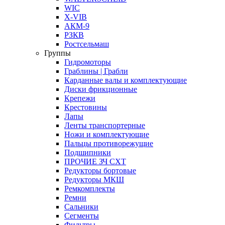
WIC
X-VIB
АКМ-9
РЗКВ
Ростсельмаш
Группы
Гидромоторы
Граблины | Грабли
Карданные валы и комплектующие
Диски фрикционные
Крепежи
Крестовины
Лапы
Ленты транспортерные
Ножи и комплектующие
Пальцы противорежущие
Подшипники
ПРОЧИЕ ЗЧ СХТ
Редукторы бортовые
Редукторы МКШ
Ремкомплекты
Ремни
Сальники
Сегменты
Фильтры