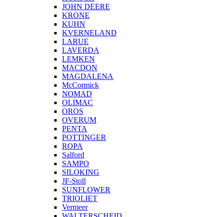
JOHN DEERE
KRONE
KUHN
KVERNELAND
LARUE
LAVERDA
LEMKEN
MACDON
MAGDALENA
McCormick
NOMAD
OLIMAC
OROS
OVERUM
PENTA
POTTINGER
ROPA
Salford
SAMPO
SILOKING
JF-Stoll
SUNFLOWER
TRIOLIET
Vermeer
WALTERSCHEID