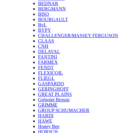
BEDNAR
BERGMANN
BISO
BOURGAULT
BvL
BYPY
CHALLENGER/MASSEY FERGUSON
CLAAS
CNH
DELAVAL
FANTINI
FARMEX
FENDT
FLEXICOIL
FLIEGL
GASPARDO
GERINGHOFF
GREAT PLAINS
Grégoire Besson
GRIMME
GROUP SCHUMACHER
HARDI
HAWE
Honey Bee
HORSCH