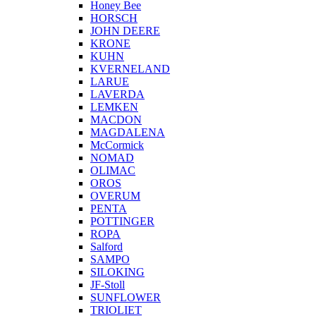
Honey Bee
HORSCH
JOHN DEERE
KRONE
KUHN
KVERNELAND
LARUE
LAVERDA
LEMKEN
MACDON
MAGDALENA
McCormick
NOMAD
OLIMAC
OROS
OVERUM
PENTA
POTTINGER
ROPA
Salford
SAMPO
SILOKING
JF-Stoll
SUNFLOWER
TRIOLIET