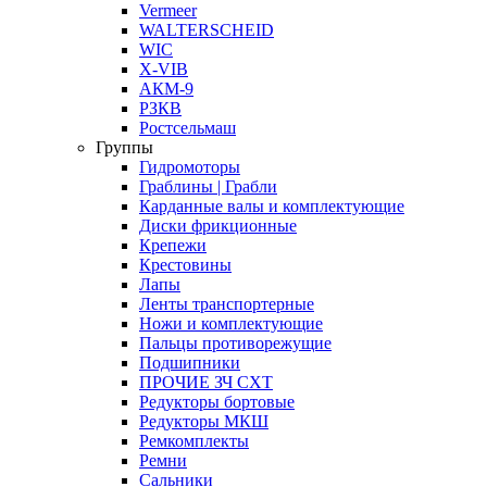
Vermeer
WALTERSCHEID
WIC
X-VIB
АКМ-9
РЗКВ
Ростсельмаш
Группы
Гидромоторы
Граблины | Грабли
Карданные валы и комплектующие
Диски фрикционные
Крепежи
Крестовины
Лапы
Ленты транспортерные
Ножи и комплектующие
Пальцы противорежущие
Подшипники
ПРОЧИЕ ЗЧ СХТ
Редукторы бортовые
Редукторы МКШ
Ремкомплекты
Ремни
Сальники