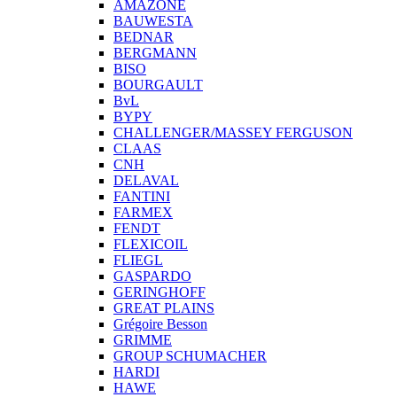
AMAZONE
BAUWESTA
BEDNAR
BERGMANN
BISO
BOURGAULT
BvL
BYPY
CHALLENGER/MASSEY FERGUSON
CLAAS
CNH
DELAVAL
FANTINI
FARMEX
FENDT
FLEXICOIL
FLIEGL
GASPARDO
GERINGHOFF
GREAT PLAINS
Grégoire Besson
GRIMME
GROUP SCHUMACHER
HARDI
HAWE