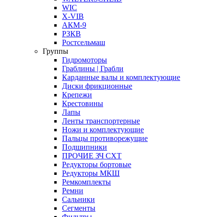
WIC
X-VIB
АКМ-9
РЗКВ
Ростсельмаш
Группы
Гидромоторы
Граблины | Грабли
Карданные валы и комплектующие
Диски фрикционные
Крепежи
Крестовины
Лапы
Ленты транспортерные
Ножи и комплектующие
Пальцы противорежущие
Подшипники
ПРОЧИЕ ЗЧ СХТ
Редукторы бортовые
Редукторы МКШ
Ремкомплекты
Ремни
Сальники
Сегменты
Фильтры