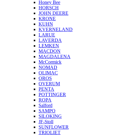
Honey Bee
HORSCH
JOHN DEERE
KRONE
KUHN
KVERNELAND
LARUE
LAVERDA
LEMKEN
MACDON
MAGDALENA
McCormick
NOMAD
OLIMAC
OROS
OVERUM
PENTA
POTTINGER
ROPA
Salford
SAMPO
SILOKING
JF-Stoll
SUNFLOWER
TRIOLIET