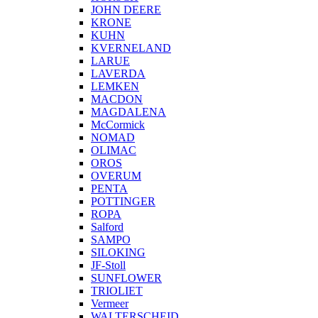
JOHN DEERE
KRONE
KUHN
KVERNELAND
LARUE
LAVERDA
LEMKEN
MACDON
MAGDALENA
McCormick
NOMAD
OLIMAC
OROS
OVERUM
PENTA
POTTINGER
ROPA
Salford
SAMPO
SILOKING
JF-Stoll
SUNFLOWER
TRIOLIET
Vermeer
WALTERSCHEID