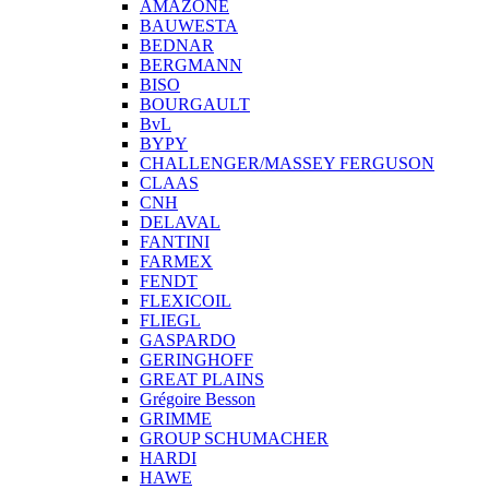
AMAZONE
BAUWESTA
BEDNAR
BERGMANN
BISO
BOURGAULT
BvL
BYPY
CHALLENGER/MASSEY FERGUSON
CLAAS
CNH
DELAVAL
FANTINI
FARMEX
FENDT
FLEXICOIL
FLIEGL
GASPARDO
GERINGHOFF
GREAT PLAINS
Grégoire Besson
GRIMME
GROUP SCHUMACHER
HARDI
HAWE