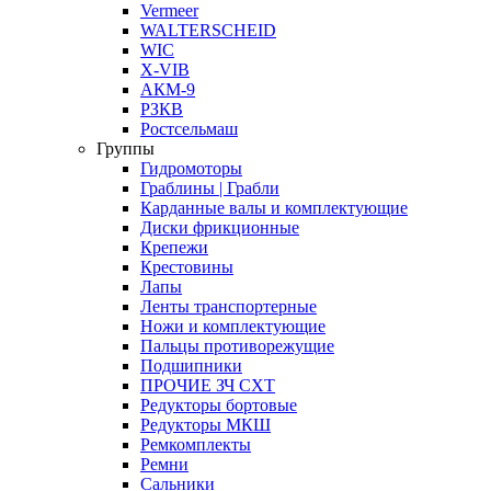
Vermeer
WALTERSCHEID
WIC
X-VIB
АКМ-9
РЗКВ
Ростсельмаш
Группы
Гидромоторы
Граблины | Грабли
Карданные валы и комплектующие
Диски фрикционные
Крепежи
Крестовины
Лапы
Ленты транспортерные
Ножи и комплектующие
Пальцы противорежущие
Подшипники
ПРОЧИЕ ЗЧ СХТ
Редукторы бортовые
Редукторы МКШ
Ремкомплекты
Ремни
Сальники