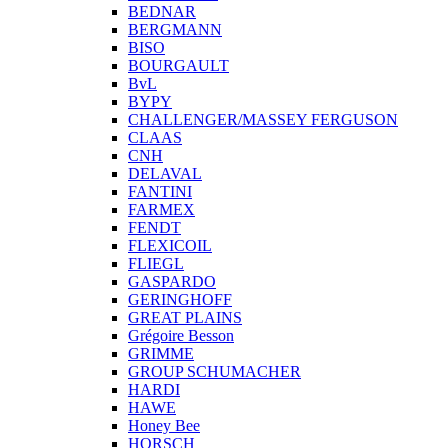
BEDNAR
BERGMANN
BISO
BOURGAULT
BvL
BYPY
CHALLENGER/MASSEY FERGUSON
CLAAS
CNH
DELAVAL
FANTINI
FARMEX
FENDT
FLEXICOIL
FLIEGL
GASPARDO
GERINGHOFF
GREAT PLAINS
Grégoire Besson
GRIMME
GROUP SCHUMACHER
HARDI
HAWE
Honey Bee
HORSCH