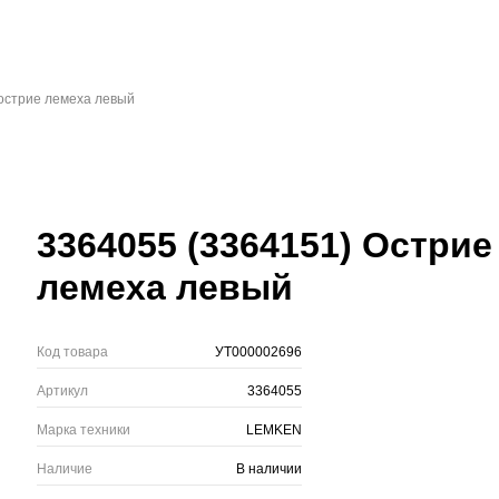
острие лемеха левый
3364055 (3364151) Острие
лемеха левый
Код товара
УТ000002696
Артикул
3364055
Марка техники
LEMKEN
Наличие
В наличии