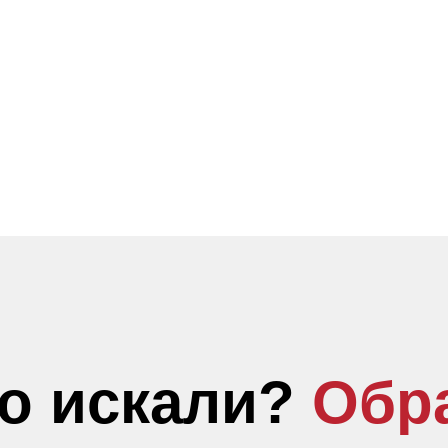
то искали?
Обр